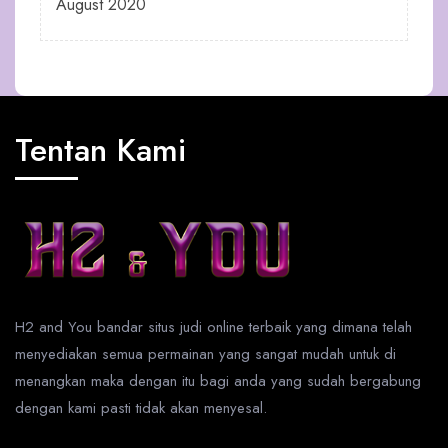
August 2020
Tentan Kami
H2 and You bandar situs judi online terbaik yang dimana telah
menyediakan semua permainan yang sangat mudah untuk di
menangkan maka dengan itu bagi anda yang sudah bergabung
dengan kami pasti tidak akan menyesal.