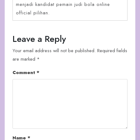
menjadi kandidat pemain judi bola online
official pilihan.
Leave a Reply
Your email address will not be published.
Required fields
are marked
*
Comment
*
Name
*