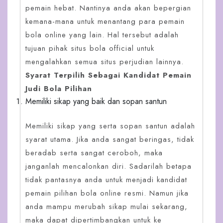
pemain hebat. Nantinya anda akan bepergian
kemana-mana untuk menantang para pemain
bola online yang lain. Hal tersebut adalah
tujuan pihak situs bola official untuk
mengalahkan semua situs perjudian lainnya.
Syarat Terpilih Sebagai Kandidat Pemain
Judi Bola Pilihan
Memiliki sikap yang baik dan sopan santun
Memiliki sikap yang serta sopan santun adalah
syarat utama. Jika anda sangat beringas, tidak
beradab serta sangat ceroboh, maka
janganlah mencalonkan diri. Sadarilah betapa
tidak pantasnya anda untuk menjadi kandidat
pemain pilihan bola online resmi. Namun jika
anda mampu merubah sikap mulai sekarang,
maka dapat dipertimbangkan untuk ke