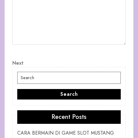
Post
Next
Next
navigation
Post
Search
for:
Search
Recent Posts
CARA BERMAIN DI GAME SLOT MUSTANG