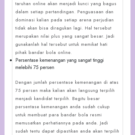
taruhan online akan menjadi kunci yang bagus
dalam setiap pertandingan. Penguasaan dan
dominasi kalian pada setiap arena perjudian
tidak akan bisa diragukan lagi. Hal tersebut
merupakan nilai plus yang sangat besar. Jadi
gunakanlah hal tersebut untuk memikat hati
pihak bandar bola online.
Persentase kemenangan yang sangat tinggi
melebihi 75 persen
Dengan jumlah persentase kemenangan di atas
75 persen maka kalian akan langsung terpilih
menjadi kandidat terpilih. Begitu besar
persentase kemenangan anda sudah cukup
untuk membuat para bandar bola resmi
memusatkan perhatiannya pada anda. Jadi
sudah tentu dapat dipastikan anda akan terpilih