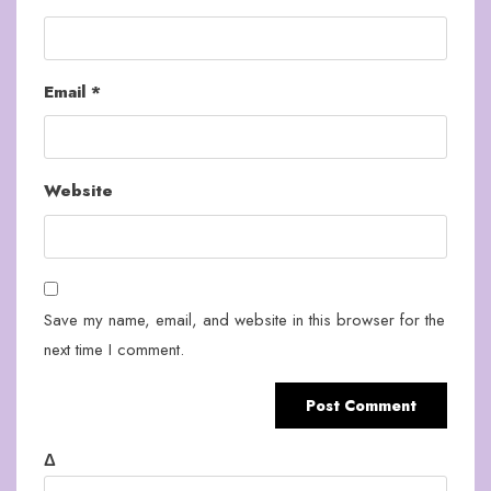
Email
*
Website
Save my name, email, and website in this browser for the
next time I comment.
Δ