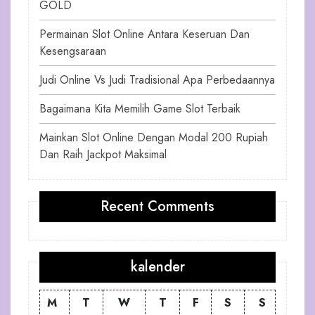
GOLD
Permainan Slot Online Antara Keseruan Dan
Kesengsaraan
Judi Online Vs Judi Tradisional Apa Perbedaannya
Bagaimana Kita Memilih Game Slot Terbaik
Mainkan Slot Online Dengan Modal 200 Rupiah
Dan Raih Jackpot Maksimal
Recent Comments
kalender
M
T
W
T
F
S
S