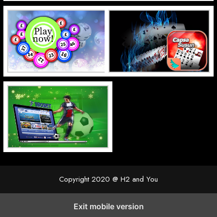
Copyright 2020 @ H2 and You
Exit mobile version