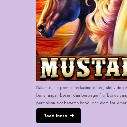
Dalam dunia permainan kasino online, slot video 
kemenangan besar, dan berbagai fitur bonus yang
permainan slot bertema koboi dan alam liar Ame
Read
Read More
More