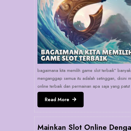
bagaimana kita memilih game slot terbaik” banyak
menganggap semua itu adalah setinggan, disini m
online terbaik dan permainan apa saja yang patut
Read
Read More
More
Mainkan Slot Online Denga