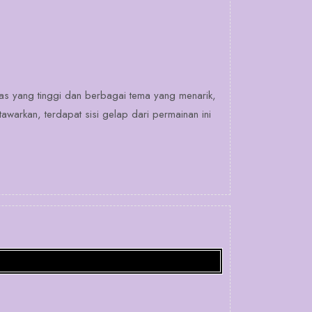
tas yang tinggi dan berbagai tema yang menarik,
warkan, terdapat sisi gelap dari permainan ini