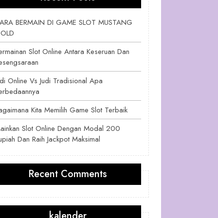
ARA BERMAIN DI GAME SLOT MUSTANG
OLD
ermainan Slot Online Antara Keseruan Dan
esengsaraan
udi Online Vs Judi Tradisional Apa
erbedaannya
agaimana Kita Memilih Game Slot Terbaik
ainkan Slot Online Dengan Modal 200
upiah Dan Raih Jackpot Maksimal
Recent Comments
kalender