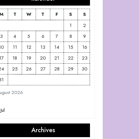
M
T
W
T
F
S
S
1
2
3
4
5
6
7
8
9
10
11
12
13
14
15
16
17
18
19
20
21
22
23
24
25
26
27
28
29
30
31
ugust 2026
Jul
Archives