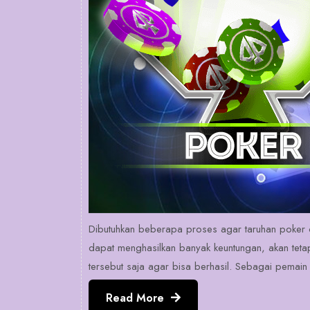
Dibutuhkan beberapa proses agar taruhan poker o
dapat menghasilkan banyak keuntungan, akan tetap
tersebut saja agar bisa berhasil. Sebagai pemai
Read
Read More