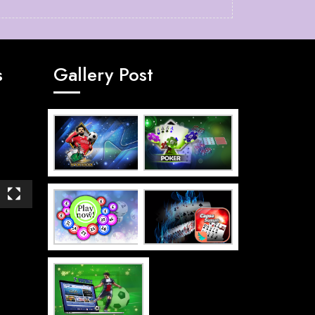
s
Gallery Post