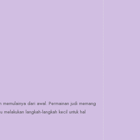
in memulainya dari awal. Permainan judi memang
 melakukan langkah-langkah kecil untuk hal