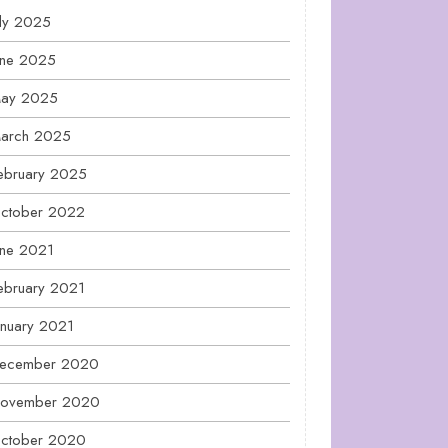
uly 2025
une 2025
ay 2025
arch 2025
ebruary 2025
ctober 2022
une 2021
ebruary 2021
anuary 2021
ecember 2020
ovember 2020
ctober 2020