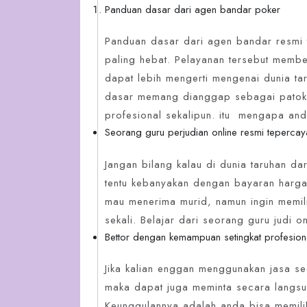
Panduan dasar dari agen bandar poker
Panduan dasar dari agen bandar resmi
paling hebat. Pelayanan tersebut memb
dapat lebih mengerti mengenai dunia ta
dasar memang dianggap sebagai patok
profesional sekalipun. itu mengapa and
Seorang guru perjudian online resmi tepercay
Jangan bilang kalau di dunia taruhan da
tentu kebanyakan dengan bayaran harga 
mau menerima murid, namun ingin memili
sekali. Belajar dari seorang guru judi 
Bettor dengan kemampuan setingkat profesiona
Jika kalian enggan menggunakan jasa se
maka dapat juga meminta secara langs
Keunggulannya adalah anda bisa memilih