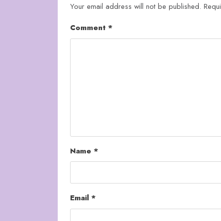
Your email address will not be published.
Requi
Comment
*
Name
*
Email
*