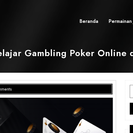
Beranda
Permainan 
elajar Gambling Poker Online
S
ments
f