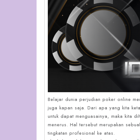
Belajar dunia perjudian poker online 
juga kapan saja. Dari apa yang kita keta
untuk dapat menguasainya, maka kita dih
menerus. Hal tersebut merupakan sebua
tingkatan profesional ke atas.