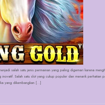
menjadi salah satu jenis permainan yang paling digemari karena mengh
 inovatif. Salah satu slot yang cukup populer dan menarik perhatia
rika yang dikembangkan […]