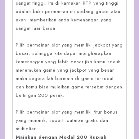
sangat tinggi. Itu di karnakan RTP yang tinggi
adalah bukti permainan ini sedang gacor atau
akan memberikan anda kemenangan yang
sangat luar biasa
Pilih permainan slot yang memiliki jackpot yang
besar, sehingga kita dapat mengharapkan
kemenangan yang lebih besar.jika kamu sdauh
menemukan game yang jackpot yang besar
maka segera lah bermain di game tersebut
dan kamu bisa mulaikan game tersebut dengan
bettingan 200 perak.
Pilih permainan slot yang memiliki fitur bonus
yang menarik, seperti putaran gratis dan
multiplier.
Mainkan dengan Modal 200 Rupiah