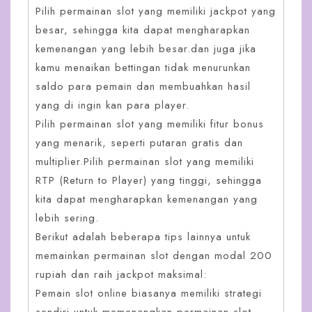
Pilih permainan slot yang memiliki jackpot yang
besar, sehingga kita dapat mengharapkan
kemenangan yang lebih besar.dan juga jika
kamu menaikan bettingan tidak menurunkan
saldo para pemain dan membuahkan hasil
yang di ingin kan para player.
Pilih permainan slot yang memiliki fitur bonus
yang menarik, seperti putaran gratis dan
multiplier.Pilih permainan slot yang memiliki
RTP (Return to Player) yang tinggi, sehingga
kita dapat mengharapkan kemenangan yang
lebih sering.
Berikut adalah beberapa tips lainnya untuk
memainkan permainan slot dengan modal 200
rupiah dan raih jackpot maksimal:
Pemain slot online biasanya memiliki strategi