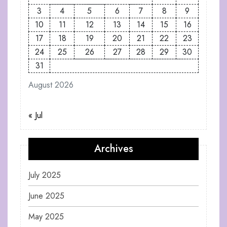
3
4
5
6
7
8
9
10
11
12
13
14
15
16
17
18
19
20
21
22
23
24
25
26
27
28
29
30
31
August 2026
« Jul
Archives
July 2025
June 2025
May 2025