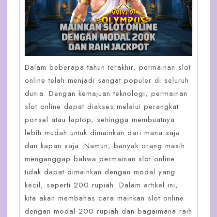
Dalam beberapa tahun terakhir, permainan slot
online telah menjadi sangat populer di seluruh
dunia. Dengan kemajuan teknologi, permainan
slot online dapat diakses melalui perangkat
ponsel atau laptop, sehingga membuatnya
lebih mudah untuk dimainkan dari mana saja
dan kapan saja. Namun, banyak orang masih
menganggap bahwa permainan slot online
tidak dapat dimainkan dengan modal yang
kecil, seperti 200 rupiah. Dalam artikel ini,
kita akan membahas cara mainkan slot online
dengan modal 200 rupiah dan bagaimana raih