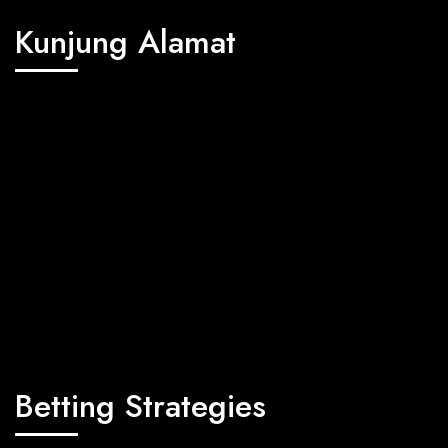
Kunjung Alamat
Betting Strategies