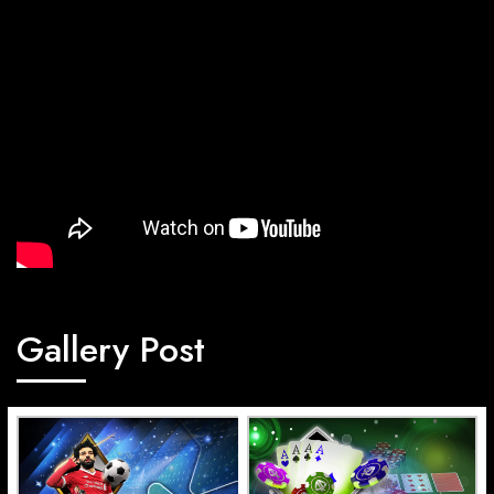
Gallery Post