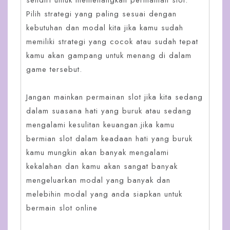
sendiri untuk memenangkan permainan slot.
Pilih strategi yang paling sesuai dengan
kebutuhan dan modal kita jika kamu sudah
memiliki strategi yang cocok atau sudah tepat
kamu akan gampang untuk menang di dalam
game tersebut.
Jangan mainkan permainan slot jika kita sedang
dalam suasana hati yang buruk atau sedang
mengalami kesulitan keuangan.jika kamu
bermian slot dalam keadaan hati yang buruk
kamu mungkin akan banyak mengalami
kekalahan dan kamu akan sangat banyak
mengeluarkan modal yang banyak dan
melebihin modal yang anda siapkan untuk
bermain slot online