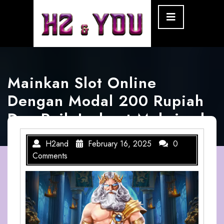
Skip
Open
Menu
to
content
Mainkan Slot Online
Dengan Modal 200 Rupiah
Dan Raih Jackpot Maksimal
H2and
February 16, 2025
0
Comments