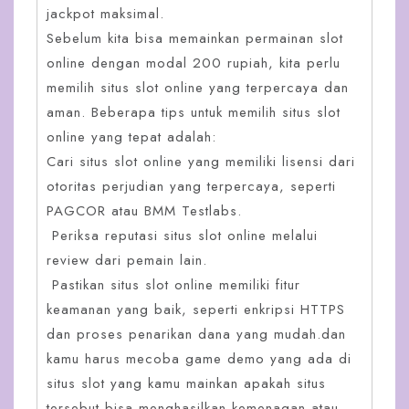
jackpot maksimal.
Sebelum kita bisa memainkan permainan slot
online dengan modal 200 rupiah, kita perlu
memilih situs slot online yang terpercaya dan
aman. Beberapa tips untuk memilih situs slot
online yang tepat adalah:
Cari situs slot online yang memiliki lisensi dari
otoritas perjudian yang terpercaya, seperti
PAGCOR atau BMM Testlabs.
Periksa reputasi situs slot online melalui
review dari pemain lain.
Pastikan situs slot online memiliki fitur
keamanan yang baik, seperti enkripsi HTTPS
dan proses penarikan dana yang mudah.dan
kamu harus mecoba game demo yang ada di
situs slot yang kamu mainkan apakah situs
tersebut bisa menghasilkan kemenagan atau