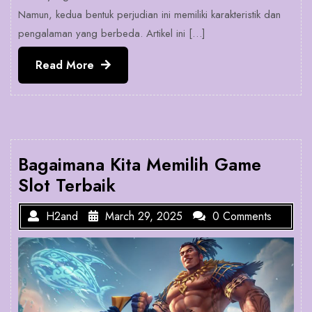
Namun, kedua bentuk perjudian ini memiliki karakteristik dan
pengalaman yang berbeda. Artikel ini […]
Read
Read More
More
Bagaimana Kita Memilih Game
Slot Terbaik
H2and
March 29, 2025
0 Comments