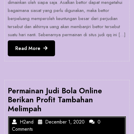
dimainkan oleh siapa saja. Asalkan bettor dapat mengetahui
bagaimana siasat yang perlu digunakan, maka bettor
berpeluang memperoleh keuntungan besar dari perjudian
tersebut dan akhirnya uang akan membanjiri bettor tersebut
suatu hari nanti. Sebenarnya permainan di situs judi qq ini […]
Read
Read More
More
Permainan Judi Bola Online
Berikan Profit Tambahan
Melimpah
H2and
December 1, 2020
0
Comments