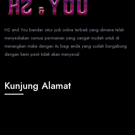
H2 and You bandar situs judi online terbaik yang dimana telah
menyediakan semua permainan yang sangat mudah untuk di
menangkan maka dengan itu bagi anda yang sudah bergabung
dengan kami pasti tidak akan menyesal.
Kunjung Alamat