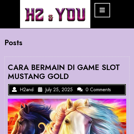
Skip
Open
Menu
to
content
Posts
CARA BERMAIN DI GAME SLOT
MUSTANG GOLD
H2and
July 25, 2025
0 Comments