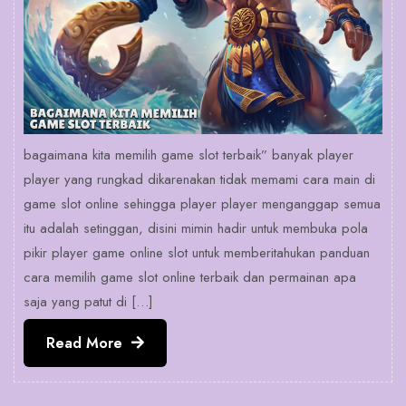
bagaimana kita memilih game slot terbaik” banyak player
player yang rungkad dikarenakan tidak memami cara main di
game slot online sehingga player player menganggap semua
itu adalah setinggan, disini mimin hadir untuk membuka pola
pikir player game online slot untuk memberitahukan panduan
cara memilih game slot online terbaik dan permainan apa
saja yang patut di […]
Read
Read More
More