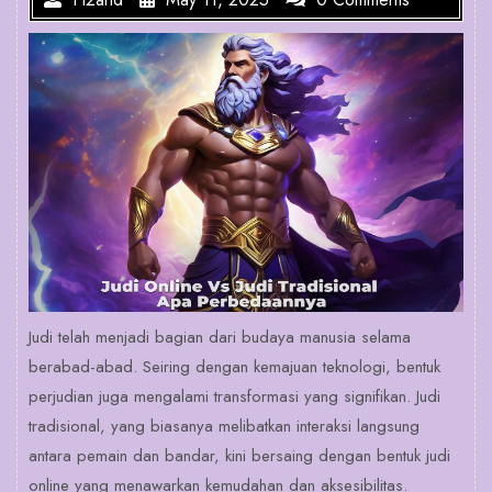
Judi telah menjadi bagian dari budaya manusia selama
berabad-abad. Seiring dengan kemajuan teknologi, bentuk
perjudian juga mengalami transformasi yang signifikan. Judi
tradisional, yang biasanya melibatkan interaksi langsung
antara pemain dan bandar, kini bersaing dengan bentuk judi
online yang menawarkan kemudahan dan aksesibilitas.