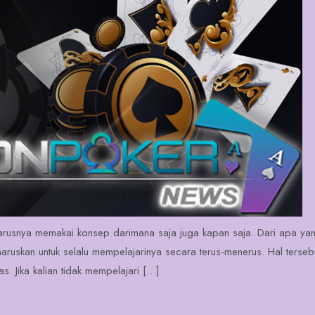
rusnya memakai konsep darimana saja juga kapan saja. Dari apa yang k
iharuskan untuk selalu mempelajarinya secara terus-menerus. Hal ter
as. Jika kalian tidak mempelajari […]