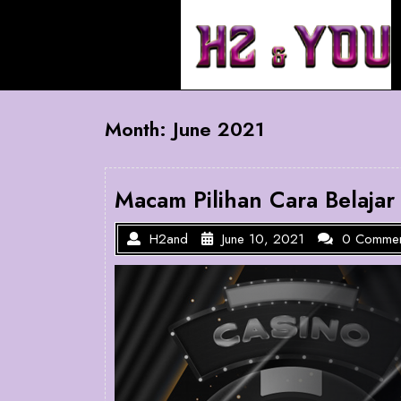
Skip
to
content
Month:
June 2021
Macam Pilihan Cara Belaja
H2and
June 10, 2021
0 Commen