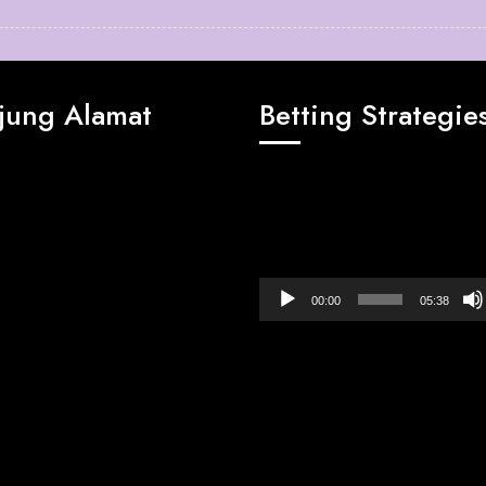
jung Alamat
Betting Strategie
Video
Player
00:00
05:38